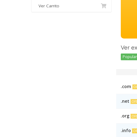
Ver Carrito
Ver e
Popular 
.com
O
.net
OF
.org
OF
.info
OF