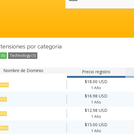
xtensiones por categoría
(5)
Technology (1)
Nombre de Dominio
Precio registro
$18.00 USD
FERTA
1 Año
$16.98 USD
ERTA
1 Año
$12.98 USD
ERTA
1 Año
$15.00 USD
ERTA
1 Año