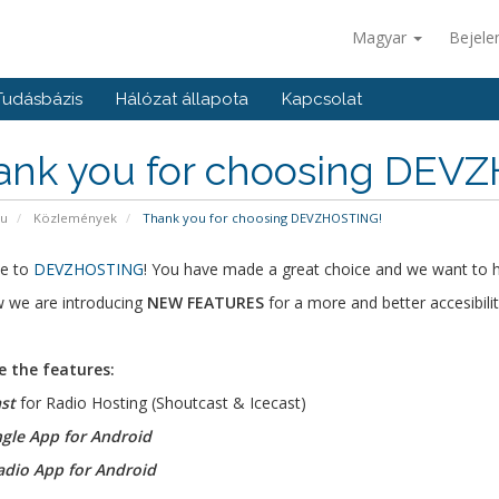
Magyar
Bejele
Tudásbázis
Hálózat állapota
Kapcsolat
ank you for choosing DEV
pu
Közlemények
Thank you for choosing DEVZHOSTING!
e to
DEVZHOSTING
! You have made a great choice and we want to he
 we are introducing
NEW FEATURES
for a more and better accesibili
e the features:
st
for Radio Hosting (Shoutcast & Icecast)
ngle App for Android
adio App for Android