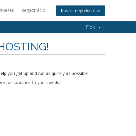
ntkezés
Regisztráció
Kosár megtekintése
Fiók
ZHOSTING!
lp you get up and run as quickly as possible.
ty in accordance to your needs.