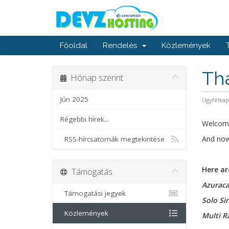
Főoldal
Rendelés
Közlemények
Th
Hónap szerint
Jún 2025
Ügyfélka
Régebbi hírek...
Welcom
And now
RSS-hírcsatornák megtekintése
Here ar
Támogatás
Azuraca
Támogatási jegyek
Solo Si
Közlemények
Multi R