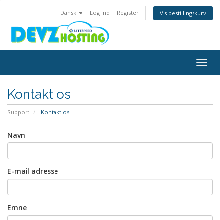
Dansk
Log ind
Register
Vis bestillingskurv
Togg
navig
Kontakt os
Support
Kontakt os
Navn
E-mail adresse
Emne